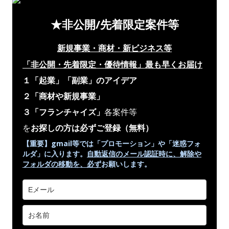
★非公開/先着限定案件等
新規事業・商材・新ビジネス等
「非公開・先着限定・優待情報」
最も早くお届け
１「起業」「副業」のアイデア
２「商材や新規事業」
３「フランチャイズ」
各案件等
を
お探しの方は必ずご登録
（無料）
【重要】gmail等では「プロモーション」や
「迷惑フォ
ルダ」
に入ります。
自動返信のメール認証時に、解除や
フォルダの移動を、
必ず
お願いします。