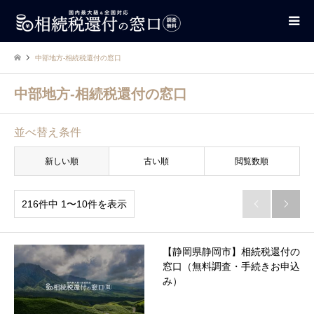
中部地方-相続税還付の窓口
中部地方-相続税還付の窓口
並べ替え条件
新しい順
古い順
閲覧数順
216件中 1〜10件を表示


【静岡県静岡市】相続税還付の
窓口（無料調査・手続きお申込
み）