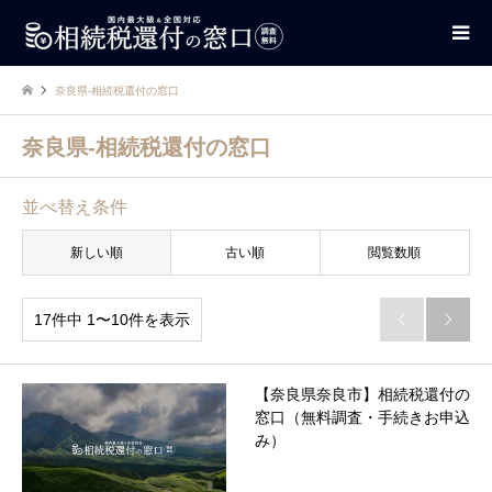
奈良県-相続税還付の窓口
奈良県-相続税還付の窓口
並べ替え条件
新しい順
古い順
閲覧数順
17件中 1〜10件を表示


【奈良県奈良市】相続税還付の
窓口（無料調査・手続きお申込
み）