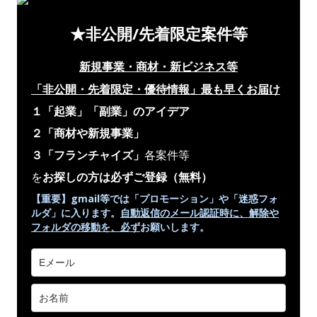
★非公開/先着限定案件等
新規事業・商材・新ビジネス等
「非公開・先着限定・優待情報」
最も早くお届け
１「起業」「副業」のアイデア
２「商材や新規事業」
３「フランチャイズ」
各案件等
を
お探しの方は必ずご登録
（無料）
【重要】gmail等では「プロモーション」や
「迷惑フォ
ルダ」
に入ります。
自動返信のメール認証時に、解除や
フォルダの移動を、
必ず
お願いします。