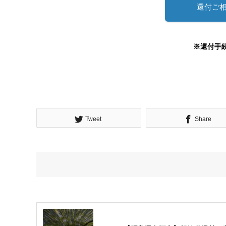
還付ご
※還付手
Tweet
Share