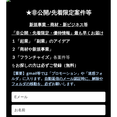
★非公開/先着限定案件等
新規事業・商材・新ビジネス等
「非公開・先着限定・優待情報」
最も早くお届け
１「起業」「副業」のアイデア
２「商材や新規事業」
３「フランチャイズ」
各案件等
を
お探しの方は必ずご登録
（無料）
【重要】gmail等では「プロモーション」や
「迷惑フォ
ルダ」
に入ります。
自動返信のメール認証時に、解除や
フォルダの移動を、
必ず
お願いします。