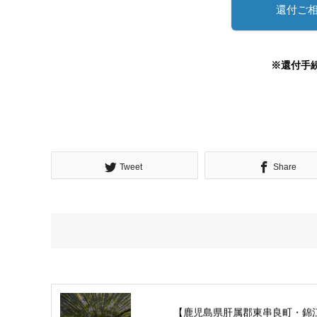
還付ご
※還付手
Tweet
Share
【鹿児島県肝属郡東串良町・錦