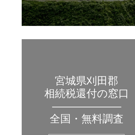
宮城県刈田郡
相続税還付の窓口
——————–
全国・無料調査