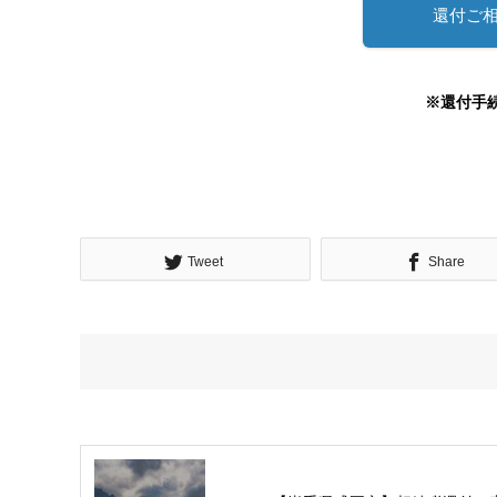
還付ご
※還付手
Tweet
Share