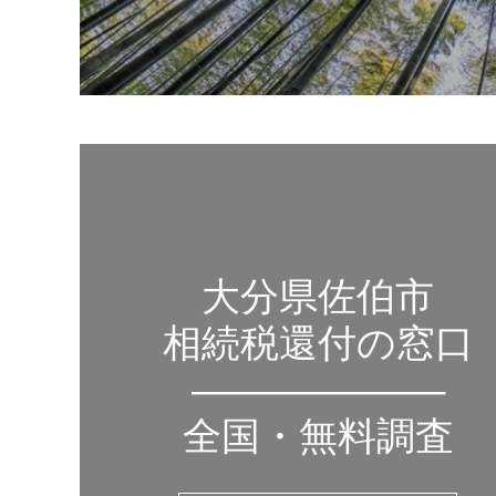
大分県佐伯市
相続税還付の窓口
——————–
全国・無料調査