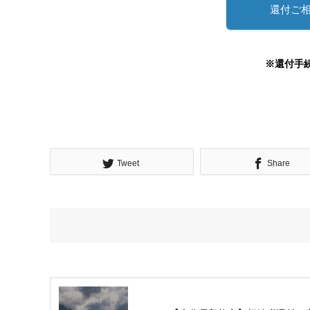
還付ご
※還付手
Tweet
Share